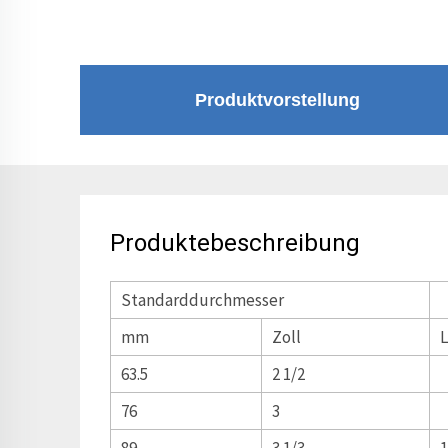
Produktvorstellung
Produktebeschreibung
Standarddurchmesser
mm
Zoll
63.5
2 1/2
76
3
89
3 1/3
1