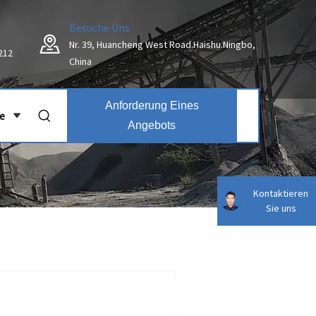
Besuche Uns
Nr. 39, Huancheng West Road.Haishu.Ningbo,
212
China
Anforderung Eines
e
Angebots
Kontaktieren
Sie uns