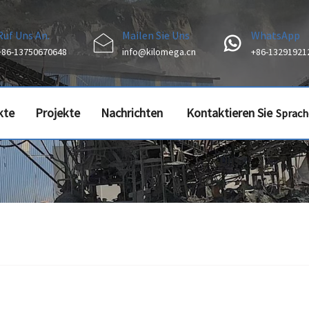
Ruf Uns An.
Mailen Sie Uns
WhatsApp
+86-13750670648
info@kilomega.cn
+86-13291921
kte
Projekte
Nachrichten
Kontaktieren Sie
Sprach
Uns