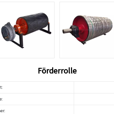
Förderrolle
t:
e:
er: