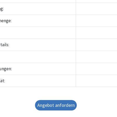
g:
menge:
ails:
ungen:
ät:
Angebot anfordern