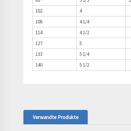
102
4
108
4 1/4
114
4 1/2
127
5
133
5 1/4
140
5 1/2
Verwandte Produkte