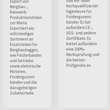
und ein Team
Export von
hochqualifizierter
Bergbau-,
Ingenieure für
Kieswerk-
Fördergummi-
Produktionslinien
bänder. Es hat
zur Miete.
außerdem CE-,
Exportiert ein
SGS- und andere
vollständiges
Zertifikate. Es
Sortiment an
bietet außerdem
Ersatzteilen für
eine 100%-
Bergbaubagger,
Werksprüfung und
wie Förderbänder
die besten
und Getriebe
Prüfgeräte an.
sowie elektrische
Motoren,
Fördergummi
bänder und die
dazugehörigen
Zubehörteile.