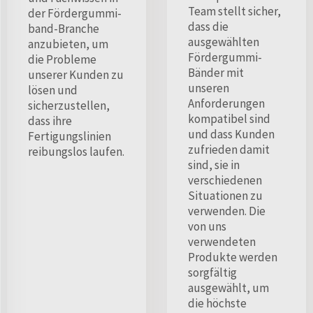
Team stellt sicher,
der Fördergummi-
dass die
band-Branche
ausgewählten
anzubieten, um
Fördergummi-
die Probleme
Bänder mit
unserer Kunden zu
unseren
lösen und
Anforderungen
sicherzustellen,
kompatibel sind
dass ihre
und dass Kunden
Fertigungslinien
zufrieden damit
reibungslos laufen.
sind, sie in
verschiedenen
Situationen zu
verwenden. Die
von uns
verwendeten
Produkte werden
sorgfältig
ausgewählt, um
die höchste