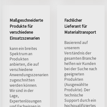
Maßgeschneiderte
Fachlicher
Produkte für
Lieferant für
verschiedene
Materialtransport
Einsatzszenarien
Basierend auf
unserem
kann ein breites
Verständnis der
Spektrum an
gesamten Branche
Produkten
helfen wir Kunden
anbieten, die auf
bei der Suche nach
verschiedene
geeigneten
Anwendungsszenarien
Produkten
zugeschnitten
(Ausgewählte
werden können.
Produkte). Der
Wir sind in der
technische
Lage,
Support durch ein
Expertenlösungen
hochqualifiziertes
und Fachwissen in